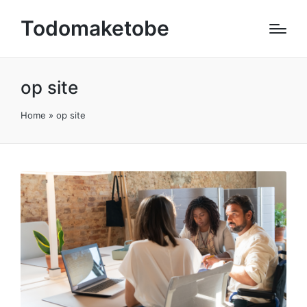
Todomaketobe
op site
Home
»
op site