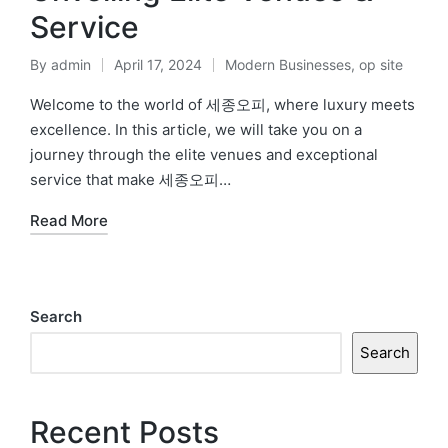
Service
By
admin
April 17, 2024
Modern Businesses
,
op site
Posted
Posted
by
in
Welcome to the world of 세종오피, where luxury meets
excellence. In this article, we will take you on a
journey through the elite venues and exceptional
service that make 세종오피…
Read More
Search
Search
Recent Posts