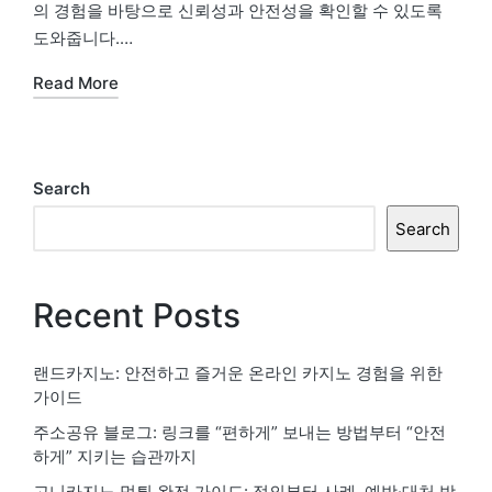
의 경험을 바탕으로 신뢰성과 안전성을 확인할 수 있도록
도와줍니다.…
Read More
Search
Search
Recent Posts
랜드카지노: 안전하고 즐거운 온라인 카지노 경험을 위한
가이드
주소공유 블로그: 링크를 “편하게” 보내는 방법부터 “안전
하게” 지키는 습관까지
고니카지노 먹튀 완전 가이드: 정의부터 사례, 예방·대처 방