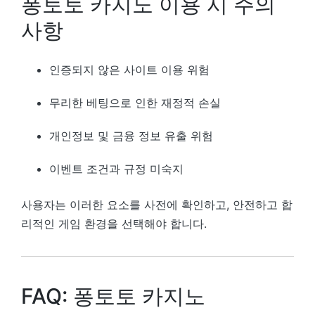
퐁토토 카지노 이용 시 주의
사항
인증되지 않은 사이트 이용 위험
무리한 베팅으로 인한 재정적 손실
개인정보 및 금융 정보 유출 위험
이벤트 조건과 규정 미숙지
사용자는 이러한 요소를 사전에 확인하고, 안전하고 합
리적인 게임 환경을 선택해야 합니다.
FAQ: 퐁토토 카지노