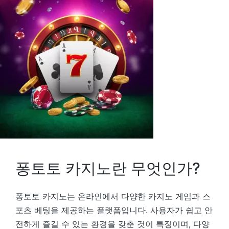
퐁토토 카지노란 무엇인가?
퐁토토 카지노는 온라인에서 다양한 카지노 게임과 스
포츠 베팅을 제공하는 플랫폼입니다. 사용자가 쉽고 안
전하게 즐길 수 있는 환경을 갖춘 것이 특징이며, 다양