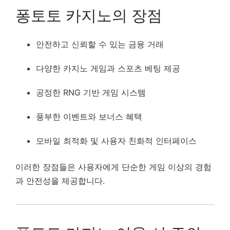
퐁토토 카지노의 장점
안전하고 신뢰할 수 있는 금융 거래
다양한 카지노 게임과 스포츠 베팅 제공
공정한 RNG 기반 게임 시스템
풍부한 이벤트와 보너스 혜택
모바일 최적화 및 사용자 친화적 인터페이스
이러한 장점들은 사용자에게 단순한 게임 이상의 경험
과 안전성을 제공합니다.