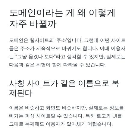
도메인이라는 게 왜 이렇게
자주 바뀔까
도메인은 웹사이트의 ‘주소’입니다. 그런데 어떤 사이트
들은 주소가 지속적으로 바뀌기도 합니다. 이때 이용자
는 “그냥 옮겼나 보다”라고 생각할 수 있지만, 실제로는
다음과 같은 위험이 함께 따라올 수 있습니다.
사칭 사이트가 같은 이름으로 복
제된다
이름은 비슷하고 화면도 비슷하지만, 실제로는 정보를
빼가는 피싱 사이트일 수 있습니다. 특히 로고와 UI를
그대로 복제해도 이용자가 알아채기 어렵습니다.