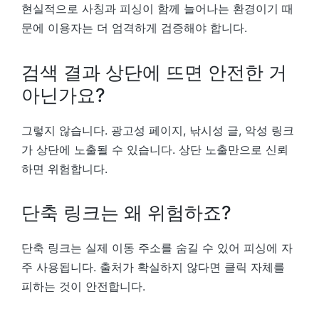
현실적으로 사칭과 피싱이 함께 늘어나는 환경이기 때
문에 이용자는 더 엄격하게 검증해야 합니다.
검색 결과 상단에 뜨면 안전한 거
아닌가요?
그렇지 않습니다. 광고성 페이지, 낚시성 글, 악성 링크
가 상단에 노출될 수 있습니다. 상단 노출만으로 신뢰
하면 위험합니다.
단축 링크는 왜 위험하죠?
단축 링크는 실제 이동 주소를 숨길 수 있어 피싱에 자
주 사용됩니다. 출처가 확실하지 않다면 클릭 자체를
피하는 것이 안전합니다.