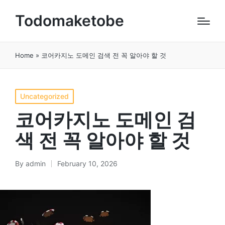
Todomaketobe
Home
»
코어카지노 도메인 검색 전 꼭 알아야 할 것
Posted
Uncategorized
in
코어카지노 도메인 검
색 전 꼭 알아야 할 것
By
admin
February 10, 2026
Posted
by