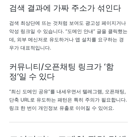
검색 결과에 가짜 주소가 섞인다
검색 최상단에 뜨는 것처럼 보여도 광고성 페이지거나
악성 링크일 수 있습니다. “도메인 안내” 글을 클릭했는
데, 외부 메신저로 유도하거나 앱 설치를 요구하는 경
우가 대표적입니다.
커뮤니티/오픈채팅 링크가 ‘함
정’일 수 있다
“최신 도메인 공유”를 내세우면서 텔레그램, 오픈채팅,
단축 URL로 유도하는 패턴은 특히 주의가 필요합니다.
링크 한 번이 개인정보 유출로 이어질 수 있어요.