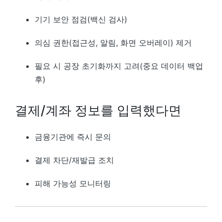
기기 보안 점검(백신 검사)
의심 권한(접근성, 알림, 화면 오버레이) 제거
필요 시 공장 초기화까지 고려(중요 데이터 백업
후)
결제/계좌 정보를 입력했다면
금융기관에 즉시 문의
결제 차단/재발급 조치
피해 가능성 모니터링