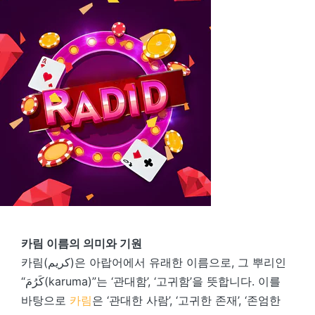
카림 이름의 의미와 기원
카림(كريم)은 아랍어에서 유래한 이름으로, 그 뿌리인
“كَرُمَ(karuma)”는 ‘관대함’, ‘고귀함’을 뜻합니다. 이를
바탕으로
카림
은 ‘관대한 사람’, ‘고귀한 존재’, ‘존엄한