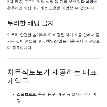
2차 인증, 로그인 알림 설정 등
계정 보안 강화 설정
을
활용하면 해킹이나 계정 도용을 예방할 수 있습니다.
무리한 베팅 금지
아무리 안전한 놀이터라도 베팅은 자기 자금 안에서 즐
기는 것이 중요합니다.
책임감 있는 이용 자세
가 무엇보
다 필요합니다.
차무식토토가 제공하는 대표
게임들
스포츠토토
: 축구, 농구, 야구 등 실시간 경기 베
팅