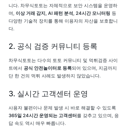
니다. 차무식토토는 자체적으로 보안 시스템을 운영하
며,
이상 거래 감지, AI 패턴 분석, 24시간 모니터링
등
다양한 기술적 장치를 통해 이용자의 자산을 보호합니
다.
2. 공식 검증 커뮤니티 등록
차무식토토는 다수의 토토 커뮤니티 및 먹튀검증 사이
트에서
공식 안전놀이터로 등록
되어 있으며, 지금까지
단 한 건의 먹튀 사례도 발생하지 않았습니다.
3. 실시간 고객센터 운영
사용자 불편이나 문제 발생 시 바로 해결할 수 있도록
365일 24시간 운영되는 고객센터
를 갖추고 있으며, 응
답 속도 역시 매우 빠릅니다.