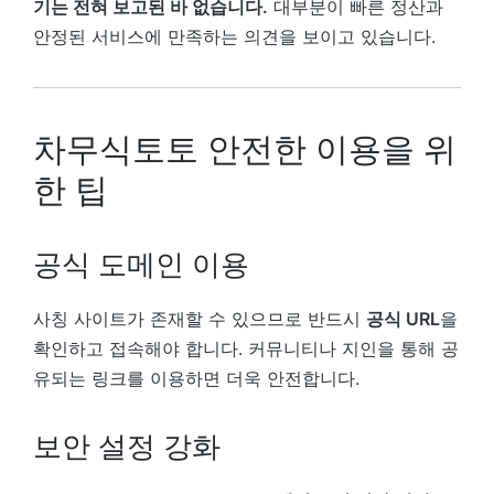
기는 전혀 보고된 바 없습니다.
대부분이 빠른 정산과
안정된 서비스에 만족하는 의견을 보이고 있습니다.
차무식토토 안전한 이용을 위
한 팁
공식 도메인 이용
사칭 사이트가 존재할 수 있으므로 반드시
공식 URL
을
확인하고 접속해야 합니다. 커뮤니티나 지인을 통해 공
유되는 링크를 이용하면 더욱 안전합니다.
보안 설정 강화