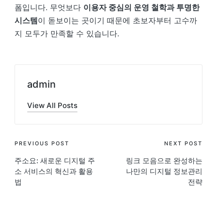
폼입니다. 무엇보다
이용자 중심의 운영 철학과 투명한
시스템
이 돋보이는 곳이기 때문에 초보자부터 고수까
지 모두가 만족할 수 있습니다.
admin
View All Posts
Post
PREVIOUS POST
NEXT POST
주소요: 새로운 디지털 주
링크 모음으로 완성하는
navigation
소 서비스의 혁신과 활용
나만의 디지털 정보관리
법
전략