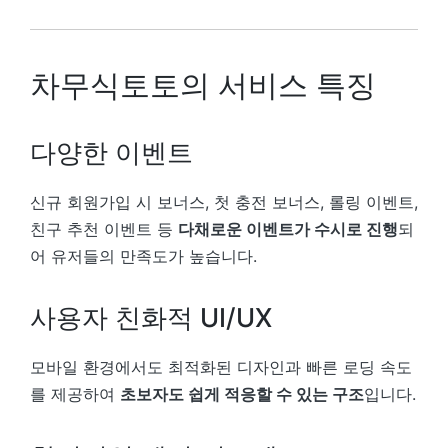
차무식토토의 서비스 특징
다양한 이벤트
신규 회원가입 시 보너스, 첫 충전 보너스, 롤링 이벤트,
친구 추천 이벤트 등
다채로운 이벤트가 수시로 진행
되
어 유저들의 만족도가 높습니다.
사용자 친화적 UI/UX
모바일 환경에서도 최적화된 디자인과 빠른 로딩 속도
를 제공하여
초보자도 쉽게 적응할 수 있는 구조
입니다.