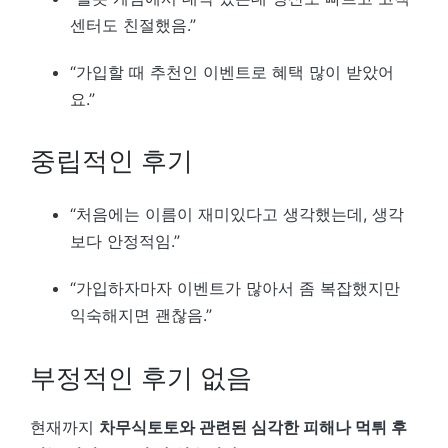
센터도 친절했음.”
“가입할 때 추천인 이벤트로 혜택 많이 받았어
요.”
중립적인 후기
“처음에는 이름이 재미있다고 생각했는데, 생각
보다 안정적임.”
“가입하자마자 이벤트가 많아서 좀 복잡했지만
익숙해지면 괜찮음.”
부정적인 후기 없음
현재까지
차무식토토와 관련된 심각한 피해나 먹튀 후