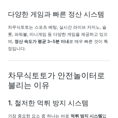
다양한 게임과 빠른 정산 시스템
차무식토토는 스포츠 베팅, 실시간 라이브 카지노, 슬
롯, 파워볼, 미니게임 등 다양한 게임을 제공하고 있으
며,
정산 속도가 평균 3~5분 이내
로 매우 빠른 것이 특
징입니다.
차무식토토가 안전놀이터로
불리는 이유
1. 철저한 먹튀 방지 시스템
가장 중요한 요소 중 하나는 바로
먹튀 방지 시스템
입