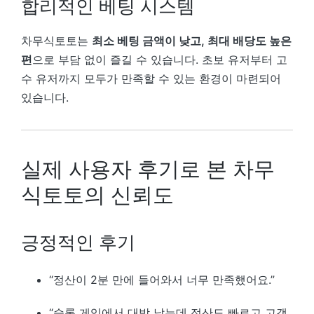
합리적인 베팅 시스템
차무식토토는
최소 베팅 금액이 낮고, 최대 배당도 높은
편
으로 부담 없이 즐길 수 있습니다. 초보 유저부터 고
수 유저까지 모두가 만족할 수 있는 환경이 마련되어
있습니다.
실제 사용자 후기로 본 차무
식토토의 신뢰도
긍정적인 후기
“정산이 2분 만에 들어와서 너무 만족했어요.”
“슬롯 게임에서 대박 났는데 정산도 빠르고 고객