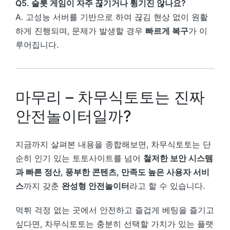
Q5. 슬롯 게임이 자주 끊기거나 튕기진 않나요?
A. 고성능 서버를 기반으로 하여 끊김 현상 없이 원활
하게 진행되며, 문제가 발생할 경우
빠르게 복구
가 이
루어집니다.
마무리 – 차무식토토는 진짜
안전놀이터일까?
지금까지 살펴본 내용을 종합해보면, 차무식토토는 단
순히 인기 있는 토토사이트를 넘어
철저한 보안 시스템
과 빠른 정산, 풍부한 콘텐츠, 만족도 높은 사용자 서비
스
까지 갖춘
완성형 안전놀이터
라고 할 수 있습니다.
먹튀 걱정 없는 곳에서 안전하고 즐겁게 베팅을 즐기고
싶다면, 차무식토토는 충분히 선택할 가치가 있는 플랫