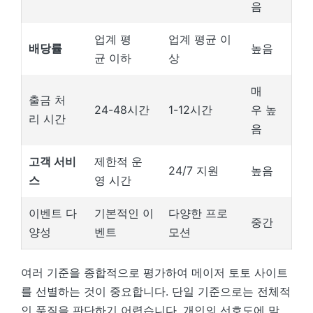
음
업계 평
업계 평균 이
배당률
높음
균 이하
상
매
출금 처
24-48시간
1-12시간
우 높
리 시간
음
고객 서비
제한적 운
24/7 지원
높음
스
영 시간
이벤트 다
기본적인 이
다양한 프로
중간
양성
벤트
모션
여러 기준을 종합적으로 평가하여 메이저 토토 사이트
를 선별하는 것이 중요합니다. 단일 기준으로는 전체적
인 품질을 판단하기 어렵습니다. 개인의 선호도에 맞