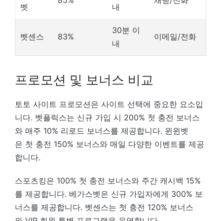
85%
채팅/전화
벳
내
30분 이
벳센스
83%
이메일/전화
내
프로모션 및 보너스 비교
토토 사이트 프로모션은 사이트 선택에 중요한 요소입
니다. 벳플릭스는 신규 가입 시 200% 첫 충전 보너스
와 매주 10% 리로드 보너스를 제공합니다. 윈윈벳
은 첫 충전 150% 보너스와 매일 다양한 이벤트를 제공
합니다.
스포츠킹은 100% 첫 충전 보너스와 주간 캐시백 15%
를 제공합니다. 베가스벳은 신규 가입자에게 300% 보
너스를 제공합니다. 벳센스는 첫 충전 120% 보너스
와 VIP 회원 특별 프로그램을 운영합니다.