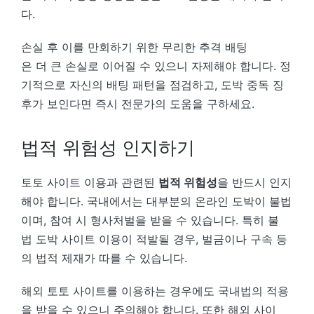
다.
손실 후 이를 만회하기 위한 무리한 추격 배팅
은 더 큰 손실로 이어질 수 있으니 자제해야 합니다. 정
기적으로 자신의 배팅 패턴을 점검하고, 도박 중독 징
후가 보인다면 즉시 전문가의 도움을 구하세요.
법적 위험성 인지하기
토토 사이트 이용과 관련된
법적 위험성
을 반드시 인지
해야 합니다. 국내에서는 대부분의 온라인 도박이 불법
이며, 참여 시 형사처벌을 받을 수 있습니다. 특히 불
법 도박 사이트 이용이 적발될 경우, 벌금이나 구속 등
의 법적 제재가 따를 수 있습니다.
해외 토토 사이트를 이용하는 경우에도 국내법의 적용
을 받을 수 있으니 주의해야 합니다. 또한 해외 사이