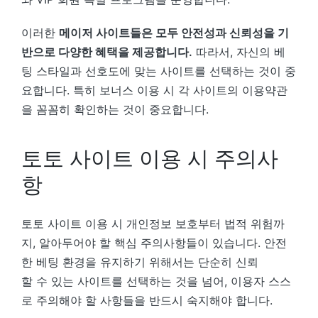
이러한
메이저 사이트들은 모두 안전성과 신뢰성을 기
반으로 다양한 혜택을 제공합니다.
따라서, 자신의 베
팅 스타일과 선호도에 맞는 사이트를 선택하는 것이 중
요합니다. 특히 보너스 이용 시 각 사이트의 이용약관
을 꼼꼼히 확인하는 것이 중요합니다.
토토 사이트 이용 시 주의사
항
토토 사이트 이용 시 개인정보 보호부터 법적 위험까
지, 알아두어야 할 핵심 주의사항들이 있습니다. 안전
한 베팅 환경을 유지하기 위해서는 단순히 신뢰
할 수 있는 사이트를 선택하는 것을 넘어, 이용자 스스
로 주의해야 할 사항들을 반드시 숙지해야 합니다.