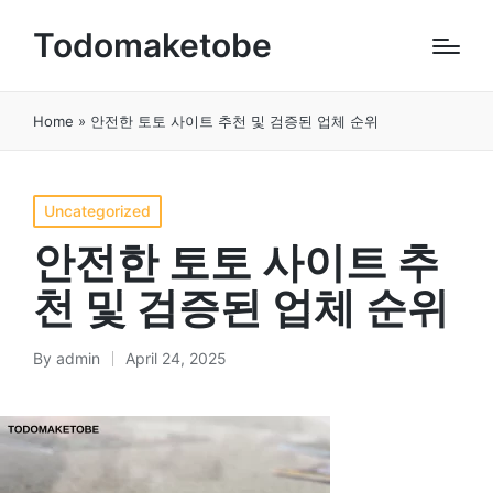
Todomaketobe
Home
»
안전한 토토 사이트 추천 및 검증된 업체 순위
Posted
Uncategorized
in
안전한 토토 사이트 추
천 및 검증된 업체 순위
By
admin
April 24, 2025
Posted
by