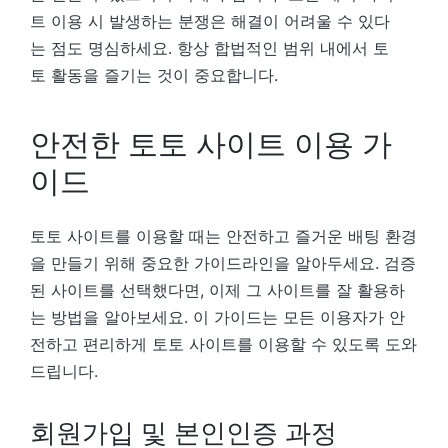
트 이용 시 발생하는 분쟁은 해결이 어려울 수 있다
는 점도 명심하세요. 항상 합법적인 범위 내에서 토
토 활동을 즐기는 것이 중요합니다.
안전한 토토 사이트 이용 가
이드
토토 사이트를 이용할 때는 안전하고 즐거운 배팅 환경
을 만들기 위해 중요한 가이드라인을 알아두세요. 검증
된 사이트를 선택했다면, 이제 그 사이트를 잘 활용하
는 방법을 알아보세요. 이 가이드는 모든 이용자가 안
전하고 편리하게 토토 사이트를 이용할 수 있도록 도와
드립니다.
회원가입 및 본인인증 과정