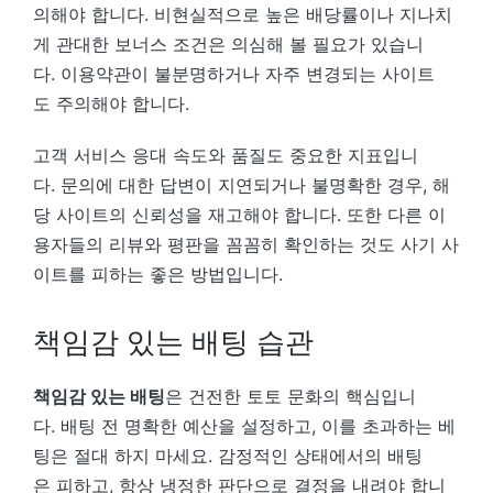
의해야 합니다. 비현실적으로 높은 배당률이나 지나치
게 관대한 보너스 조건은 의심해 볼 필요가 있습니
다. 이용약관이 불분명하거나 자주 변경되는 사이트
도 주의해야 합니다.
고객 서비스 응대 속도와 품질도 중요한 지표입니
다. 문의에 대한 답변이 지연되거나 불명확한 경우, 해
당 사이트의 신뢰성을 재고해야 합니다. 또한 다른 이
용자들의 리뷰와 평판을 꼼꼼히 확인하는 것도 사기 사
이트를 피하는 좋은 방법입니다.
책임감 있는 배팅 습관
책임감 있는 배팅
은 건전한 토토 문화의 핵심입니
다. 배팅 전 명확한 예산을 설정하고, 이를 초과하는 베
팅은 절대 하지 마세요. 감정적인 상태에서의 배팅
은 피하고, 항상 냉정한 판단으로 결정을 내려야 합니