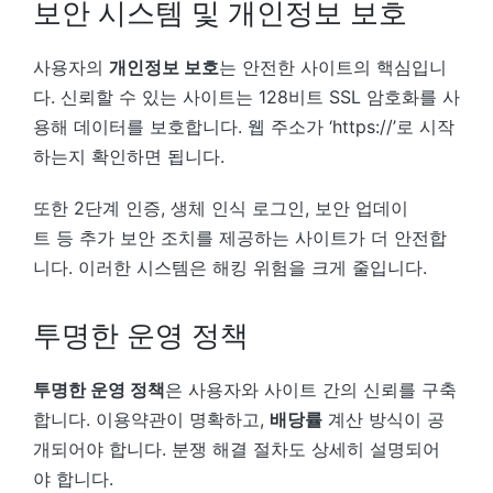
보안 시스템 및 개인정보 보호
사용자의
개인정보 보호
는 안전한 사이트의 핵심입니
다. 신뢰할 수 있는 사이트는 128비트 SSL 암호화를 사
용해 데이터를 보호합니다. 웹 주소가 ‘https://’로 시작
하는지 확인하면 됩니다.
또한 2단계 인증, 생체 인식 로그인, 보안 업데이
트 등 추가 보안 조치를 제공하는 사이트가 더 안전합
니다. 이러한 시스템은 해킹 위험을 크게 줄입니다.
투명한 운영 정책
투명한 운영 정책
은 사용자와 사이트 간의 신뢰를 구축
합니다. 이용약관이 명확하고,
배당률
계산 방식이 공
개되어야 합니다. 분쟁 해결 절차도 상세히 설명되어
야 합니다.