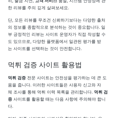
히, 출금 지연,
고객 서비스
품질, 시스템 안정성에 관
한 리뷰를 주의 깊게 살펴보세요.
단, 모든 리뷰를 무조건 신뢰하기보다는 다양한 출처
의 정보를 종합적으로 분석하는 것이 중요합니다. 일
부 긍정적인 리뷰는 사이트 운영자가 직접 작성할 수
도 있으므로, 다양한 플랫폼에서 일관된 평가를 받
는 사이트를 선택하는 것이 안전합니다.
먹튀 검증 사이트 활용법
먹튀 검증
전문 사이트는 안전성을 평가하는 데 큰 도
움을 줍니다. 이러한 사이트들은 사용자 신고와 자
체 조사를 통해 먹튀 이력 목록을 관리합니다.
먹튀 검
증
사이트를 활용할 때는 다음 사항에 주의해야 합니
다.