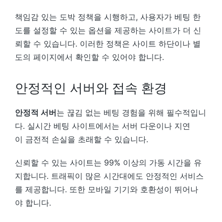
책임감 있는 도박 정책을 시행하고, 사용자가 베팅 한
도를 설정할 수 있는 옵션을 제공하는 사이트가 더 신
뢰할 수 있습니다. 이러한 정책은 사이트 하단이나 별
도의 페이지에서 확인할 수 있어야 합니다.
안정적인 서버와 접속 환경
안정적 서버
는 끊김 없는 베팅 경험을 위해 필수적입니
다. 실시간 베팅 사이트에서는 서버 다운이나 지연
이 금전적 손실을 초래할 수 있습니다.
신뢰할 수 있는 사이트는 99% 이상의 가동 시간을 유
지합니다. 트래픽이 많은 시간대에도 안정적인 서비스
를 제공합니다. 또한 모바일 기기와 호환성이 뛰어나
야 합니다.