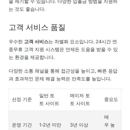
을 제기할 수 있습니다. 다양한 입출금 방법을 지원하
는 것도 좋습니다.
고객 서비스 품질
우수한
고객 서비스
는 차별화 요소입니다. 24시간 연
중무휴 고객 지원 시스템은 언제든 도움을 받을 수 있
는 환경을 제공합니다.
다양한 소통 채널을 통해 접근성을 높이고, 빠른 응답
과 효과적인 문제 해결 능력은 만족도를 높입니다.
일반 토
메이저 토
선정 기준
중요도
토 사이트
토 사이트
매
운영 기간
1-2년 미만
3년 이상
우 높