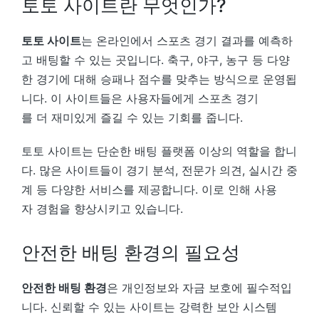
토토 사이트란 무엇인가?
토토 사이트
는 온라인에서 스포츠 경기 결과를 예측하
고 배팅할 수 있는 곳입니다. 축구, 야구, 농구 등 다양
한 경기에 대해 승패나 점수를 맞추는 방식으로 운영됩
니다. 이 사이트들은 사용자들에게 스포츠 경기
를 더 재미있게 즐길 수 있는 기회를 줍니다.
토토 사이트는 단순한 배팅 플랫폼 이상의 역할을 합니
다. 많은 사이트들이 경기 분석, 전문가 의견, 실시간 중
계 등 다양한 서비스를 제공합니다. 이로 인해 사용
자 경험을 향상시키고 있습니다.
안전한 배팅 환경의 필요성
안전한 배팅 환경
은 개인정보와 자금 보호에 필수적입
니다. 신뢰할 수 있는 사이트는 강력한 보안 시스템