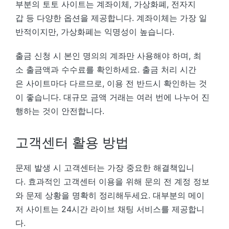
부분의 토토 사이트는 계좌이체, 가상화폐, 전자지
갑 등 다양한 옵션을 제공합니다. 계좌이체는 가장 일
반적이지만, 가상화폐는 익명성이 높습니다.
출금 신청 시 본인 명의의 계좌만 사용해야 하며, 최
소 출금액과 수수료를 확인하세요. 출금 처리 시간
은 사이트마다 다르므로, 이용 전 반드시 확인하는 것
이 좋습니다. 대규모 금액 거래는 여러 번에 나누어 진
행하는 것이 안전합니다.
고객센터 활용 방법
문제 발생 시 고객센터는 가장 중요한 해결책입니
다. 효과적인 고객센터 이용을 위해 문의 전 계정 정보
와 문제 상황을 명확히 정리해두세요. 대부분의 메이
저 사이트는 24시간 라이브 채팅 서비스를 제공합니
다.