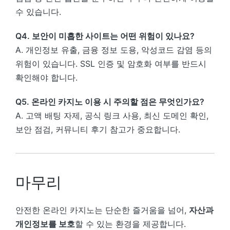
수 있습니다.
Q4. 보안이 미흡한 사이트는 어떤 위험이 있나요?
A. 개인정보 유출, 금융 정보 도용, 악성코드 감염 등의
위험이 있습니다. SSL 인증 및 암호화 여부를 반드시
확인해야 합니다.
Q5. 온라인 카지노 이용 시 주의할 점은 무엇인가요?
A. 고액 배팅 자제, 공식 링크 사용, 최신 도메인 확인,
보안 점검, 커뮤니티 후기 참고가 중요합니다.
마무리
안전한 온라인 카지노는 단순한 즐거움을 넘어,
자산과
개인정보를 보호
할 수 있는 환경을 제공합니다.