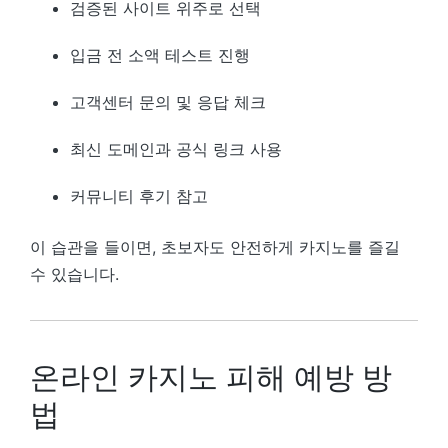
검증된 사이트 위주로 선택
입금 전 소액 테스트 진행
고객센터 문의 및 응답 체크
최신 도메인과 공식 링크 사용
커뮤니티 후기 참고
이 습관을 들이면, 초보자도 안전하게 카지노를 즐길
수 있습니다.
온라인 카지노 피해 예방 방
법