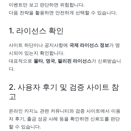
이벤트만 보고 판단하면 위험합니다.
다음 전략을 활용하면 안전하게 선택할 수 있습니다.
1. 라이선스 확인
사이트 하단이나 공지사항에
국제 라이선스 정보
가 명
시되어 있는지 확인합니다.
대표적으로
몰타, 영국, 필리핀 라이선스
가 신뢰받습니
다.
2. 사용자 후기 및 검증 사이트 참
고
온라인 카지노 관련 커뮤니티와 검증 사이트에서 이용
자 후기, 출금 성공 사례 등을 확인하면 신뢰도를 판단
할 수 있습니다.