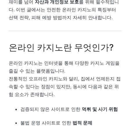
재미를 넘어
자산과 개인정보 보호
를 위해 필수적입니
다. 이번 글에서는 안전한 온라인 카지노의 특징부터
선택 전략, 피해 예방 방법까지 자세히 안내합니다.
온라인 카지노란 무엇인가?
온라인 카지노는 인터넷을 통해 다양한 카지노 게임을
즐길 수 있는 플랫폼입니다.
전통적인 오프라인 카지노와 달리, 집에서 언제든지 접
속할 수 있다는 장점이 있지만, 동시에 다음과 같은 위
험 요소가 존재합니다.
검증되지 않은 사이트로 인한
먹튀 및 사기 위험
불법 운영 사이트로 인한
법적 문제