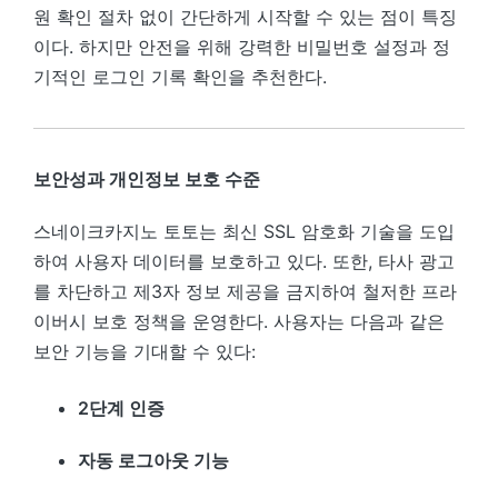
원 확인 절차 없이 간단하게 시작할 수 있는 점이 특징
이다. 하지만 안전을 위해 강력한 비밀번호 설정과 정
기적인 로그인 기록 확인을 추천한다.
보안성과 개인정보 보호 수준
스네이크카지노 토토는 최신 SSL 암호화 기술을 도입
하여 사용자 데이터를 보호하고 있다. 또한, 타사 광고
를 차단하고 제3자 정보 제공을 금지하여 철저한 프라
이버시 보호 정책을 운영한다. 사용자는 다음과 같은
보안 기능을 기대할 수 있다:
2단계 인증
자동 로그아웃 기능