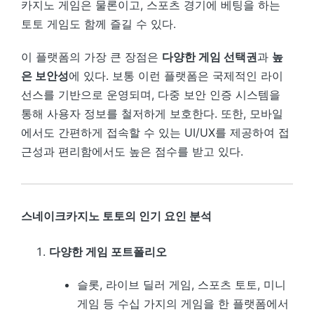
카지노 게임은 물론이고, 스포츠 경기에 베팅을 하는
토토 게임도 함께 즐길 수 있다.
이 플랫폼의 가장 큰 장점은
다양한 게임 선택권
과
높
은 보안성
에 있다. 보통 이런 플랫폼은 국제적인 라이
선스를 기반으로 운영되며, 다중 보안 인증 시스템을
통해 사용자 정보를 철저하게 보호한다. 또한, 모바일
에서도 간편하게 접속할 수 있는 UI/UX를 제공하여 접
근성과 편리함에서도 높은 점수를 받고 있다.
스네이크카지노 토토의 인기 요인 분석
다양한 게임 포트폴리오
슬롯, 라이브 딜러 게임, 스포츠 토토, 미니
게임 등 수십 가지의 게임을 한 플랫폼에서