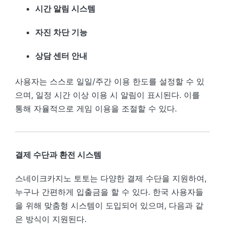
시간 알림 시스템
자진 차단 기능
상담 센터 안내
사용자는 스스로 일일/주간 이용 한도를 설정할 수 있
으며, 일정 시간 이상 이용 시 알림이 표시된다. 이를
통해 자율적으로 게임 이용을 조절할 수 있다.
결제 수단과 환전 시스템
스네이크카지노 토토는 다양한 결제 수단을 지원하여,
누구나 간편하게 입출금을 할 수 있다. 한국 사용자들
을 위해 맞춤형 시스템이 도입되어 있으며, 다음과 같
은 방식이 지원된다.