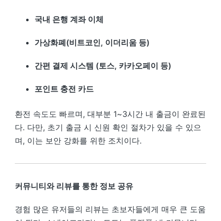
국내 은행 계좌 이체
가상화폐(비트코인, 이더리움 등)
간편 결제 시스템 (토스, 카카오페이 등)
포인트 충전 카드
환전 속도도 빠르며, 대부분 1~3시간 내 출금이 완료된
다. 다만, 초기 출금 시 신원 확인 절차가 있을 수 있으
며, 이는 보안 강화를 위한 조치이다.
커뮤니티와 리뷰를 통한 정보 공유
경험 많은 유저들의 리뷰는 초보자들에게 매우 큰 도움