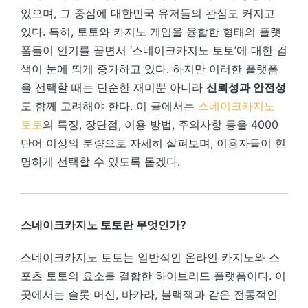
있으며, 그 중심에 대한민국 유저들의 관심도 커지고
있다. 특히, 토토와 카지노 게임을 융합한 형태의 플랫
폼들이 인기를 끌면서 ‘스네이크카지노 토토’에 대한 검
색이 눈에 띄게 증가하고 있다. 하지만 이러한 플랫폼
을 선택할 때는 단순한 재미뿐 아니라
신뢰성과 안전성
도 함께 고려해야 한다. 이 글에서는
스네이크카지노
토토
의 특징, 장단점, 이용 방법, 주의사항 등을 4000
단어 이상의 분량으로 자세히 살펴보며, 이용자들이 현
명하게 선택할 수 있도록 돕겠다.
스네이크카지노 토토란 무엇인가?
스네이크카지노 토토는 일반적인 온라인 카지노와 스
포츠 토토의 요소를 결합한 하이브리드 플랫폼이다. 이
곳에서는 슬롯 머신, 바카라, 블랙잭과 같은 전통적인