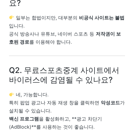
요?
일부는 합법이지만, 대부분의
비공식 사이트는 불법
입니다.
공식 방송사나 유튜브, 네이버 스포츠 등
저작권이 보
호된 경로
를 이용해야 합니다.
Q2. 무료스포츠중계 사이트에서
바이러스에 감염될 수 있나요?
네, 가능합니다.
특히 팝업 광고나 자동 재생 창을 클릭하면
악성코드
가
설치될 수 있습니다.
백신 프로그램
을 활성화하고, **광고 차단기
(AdBlock)**를 사용하는 것이 좋습니다.