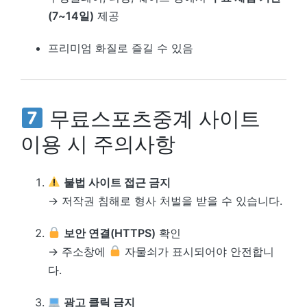
(7~14일)
제공
프리미엄 화질로 즐길 수 있음
무료스포츠중계 사이트
이용 시 주의사항
불법 사이트 접근 금지
→ 저작권 침해로 형사 처벌을 받을 수 있습니다.
보안 연결(HTTPS)
확인
→ 주소창에
자물쇠가 표시되어야 안전합니
다.
광고 클릭 금지