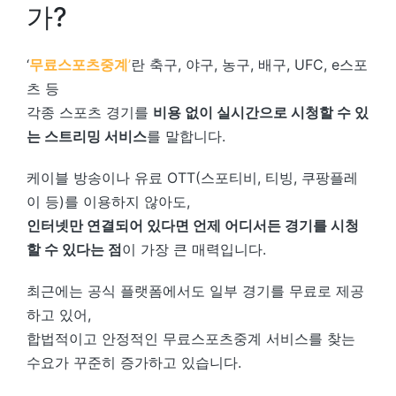
가?
‘
무료스포츠중계
’
란 축구, 야구, 농구, 배구, UFC, e스포
츠 등
각종 스포츠 경기를
비용 없이 실시간으로 시청할 수 있
는 스트리밍 서비스
를 말합니다.
케이블 방송이나 유료 OTT(스포티비, 티빙, 쿠팡플레
이 등)를 이용하지 않아도,
인터넷만 연결되어 있다면 언제 어디서든 경기를 시청
할 수 있다는 점
이 가장 큰 매력입니다.
최근에는 공식 플랫폼에서도 일부 경기를 무료로 제공
하고 있어,
합법적이고 안정적인 무료스포츠중계 서비스를 찾는
수요가 꾸준히 증가하고 있습니다.