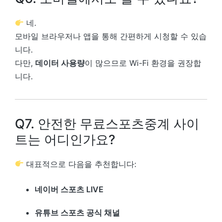
네.
모바일 브라우저나 앱을 통해 간편하게 시청할 수 있습
니다.
다만,
데이터 사용량
이 많으므로 Wi-Fi 환경을 권장합
니다.
Q7. 안전한 무료스포츠중계 사이
트는 어디인가요?
대표적으로 다음을 추천합니다:
네이버 스포츠 LIVE
유튜브 스포츠 공식 채널