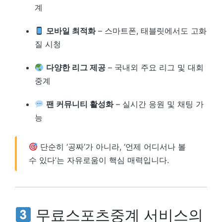
계
모바일 최적화
– 스마트폰, 태블릿에서도 고화
질 시청
다양한 리그 제공
– 국내외 주요 리그 및 대회
중계
팬 커뮤니티 활성화
– 실시간 응원 및 채팅 가
능
단순히 ‘공짜’가 아니라, ‘언제 어디서나 볼
수 있다’는 자유로움이 핵심 매력입니다.
무료스포츠중계 서비스의