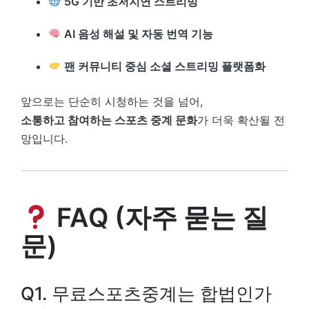
5G 기반 초저지연 스트리밍
AI 음성 해설 및 자동 번역 기능
팬 커뮤니티 중심 소셜 스트리밍 플랫폼화
앞으로는 단순히 시청하는 것을 넘어,
소통하고 참여하는 스포츠 중계 문화
가 더욱 확산될 전
망입니다.
FAQ (자주 묻는 질
문)
Q1. 무료스포츠중계는 합법인가