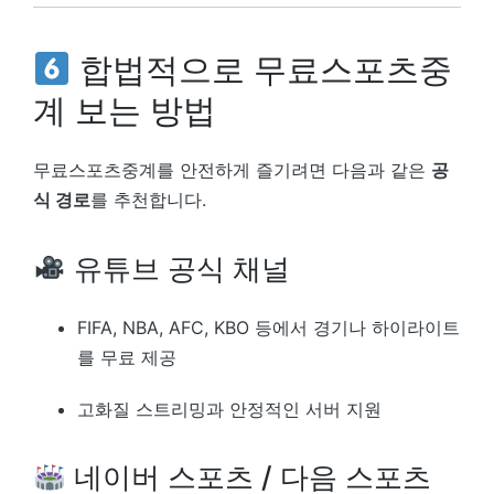
합법적으로 무료스포츠중
계 보는 방법
무료스포츠중계를 안전하게 즐기려면 다음과 같은
공
식 경로
를 추천합니다.
유튜브 공식 채널
FIFA, NBA, AFC, KBO 등에서 경기나 하이라이트
를 무료 제공
고화질 스트리밍과 안정적인 서버 지원
네이버 스포츠 / 다음 스포츠