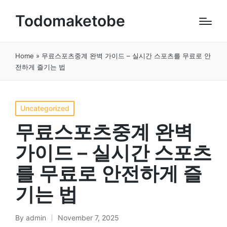
Todomaketobe
Home
»
무료스포츠중계 완벽 가이드 – 실시간 스포츠를 무료로 안
전하게 즐기는 법
Posted
Uncategorized
in
무료스포츠중계 완벽
가이드 – 실시간 스포츠
를 무료로 안전하게 즐
기는 법
By
admin
November 7, 2025
Posted