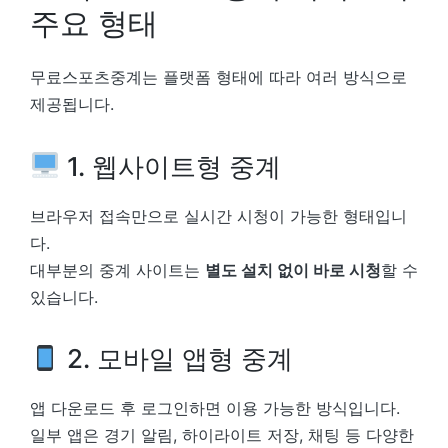
주요 형태
무료스포츠중계는 플랫폼 형태에 따라 여러 방식으로
제공됩니다.
1. 웹사이트형 중계
브라우저 접속만으로 실시간 시청이 가능한 형태입니
다.
대부분의 중계 사이트는
별도 설치 없이 바로 시청
할 수
있습니다.
2. 모바일 앱형 중계
앱 다운로드 후 로그인하면 이용 가능한 방식입니다.
일부 앱은 경기 알림, 하이라이트 저장, 채팅 등 다양한