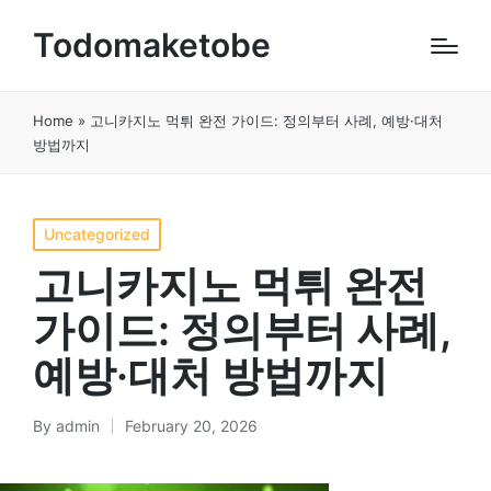
Todomaketobe
Home
»
고니카지노 먹튀 완전 가이드: 정의부터 사례, 예방·대처
방법까지
Posted
Uncategorized
in
고니카지노 먹튀 완전
가이드: 정의부터 사례,
예방·대처 방법까지
By
admin
February 20, 2026
Posted
by