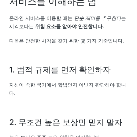
서비스를 이해하는 법
온라인 서비스를 이용할 때는
단순 재미를 추구한다
는
시각보다는
위험 요소를 알아야 안전합니다.
다음은 안전한 시각을 갖기 위한 몇 가지 기준입니다.
1. 법적 규제를 먼저 확인하자
자신이 속한 국가에서 합법인지 아닌지 판단해야 합니
다.
2. 무조건 높은 보상만 믿지 말자