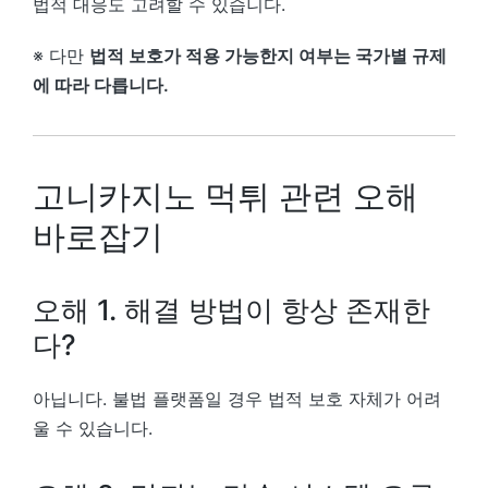
법적 대응도 고려할 수 있습니다.
※ 다만
법적 보호가 적용 가능한지 여부는 국가별 규제
에 따라 다릅니다.
고니카지노 먹튀 관련 오해
바로잡기
오해 1. 해결 방법이 항상 존재한
다?
아닙니다. 불법 플랫폼일 경우 법적 보호 자체가 어려
울 수 있습니다.