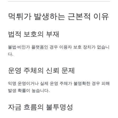
먹튀가 발생하는 근본적 이유
법적 보호의 부재
불법·비인가 플랫폼인 경우 이용자 보호 장치가 없습니
다.
운영 주체의 신뢰 문제
익명 운영이거나 실제 운영 주체가 불명확한 경우 피해
발생 확률이 높습니다.
자금 흐름의 불투명성