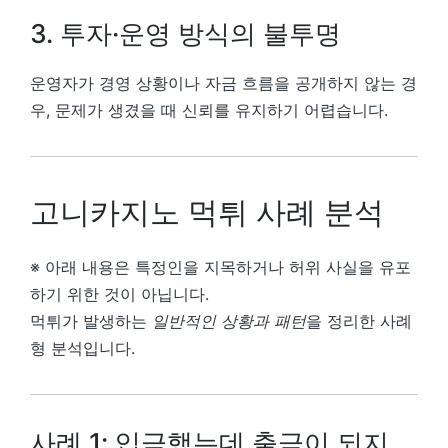
3. 투자·운영 방식의 불투명
운영자가 경영 상황이나 자금 흐름을 공개하지 않는 경
우, 문제가 생겼을 때 신뢰를 유지하기 어렵습니다.
고니카지노 먹튀 사례 분석
※ 아래 내용은 특정인을 지목하거나 허위 사실을 유포
하기 위한 것이 아닙니다.
먹튀가 발생하는
일반적인 상황과 패턴
을 정리한 사례
형 분석입니다.
사례 1: 입금했는데 출금이 되지