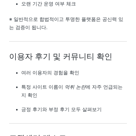
오랜 기간 운영 여부 체크
※ 일반적으로 합법적이고 투명한 플랫폼은 공신력 있
는 검증이 됩니다.
이용자 후기 및 커뮤니티 확인
여러 이용자의 경험을 확인
특정 사이트 이름이
먹튀 논란
에 자주 언급되는
지 확인
긍정 후기와 부정 후기 모두 살펴보기