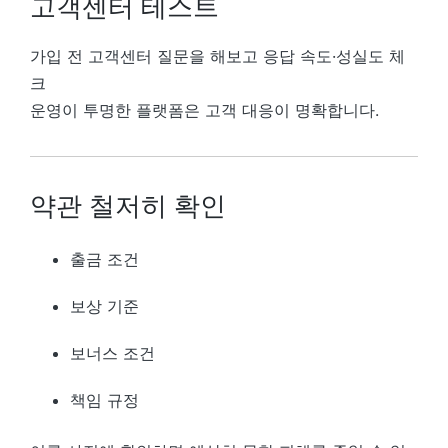
고객센터 테스트
가입 전 고객센터 질문을 해보고 응답 속도·성실도 체
크
운영이 투명한 플랫폼은 고객 대응이 명확합니다.
약관 철저히 확인
출금 조건
보상 기준
보너스 조건
책임 규정